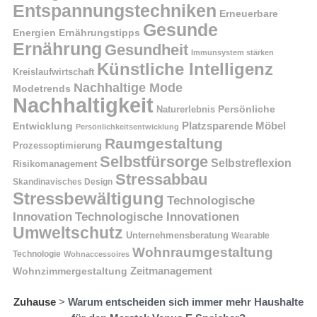
Entspannungstechniken
Erneuerbare
Gesunde
Energien
Ernährungstipps
Ernährung
Gesundheit
Immunsystem stärken
Künstliche Intelligenz
Kreislaufwirtschaft
Nachhaltige Mode
Modetrends
Nachhaltigkeit
Naturerlebnis
Persönliche
Platzsparende Möbel
Entwicklung
Persönlichkeitsentwicklung
Raumgestaltung
Prozessoptimierung
Selbstfürsorge
Selbstreflexion
Risikomanagement
Stressabbau
Skandinavisches Design
Stressbewältigung
Technologische
Innovation
Technologische Innovationen
Umweltschutz
Unternehmensberatung
Wearable
Wohnraumgestaltung
Technologie
Wohnaccessoires
Wohnzimmergestaltung
Zeitmanagement
Zuhause
>
Warum entscheiden sich immer mehr Haushalte