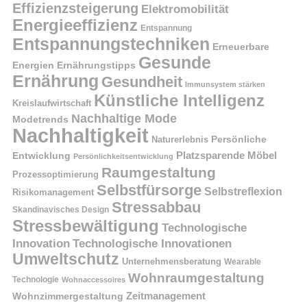
Effizienzsteigerung
Elektromobilität
Energieeffizienz
Entspannung
Entspannungstechniken
Erneuerbare
Gesunde
Energien
Ernährungstipps
Ernährung
Gesundheit
Immunsystem stärken
Künstliche Intelligenz
Kreislaufwirtschaft
Nachhaltige Mode
Modetrends
Nachhaltigkeit
Naturerlebnis
Persönliche
Platzsparende Möbel
Entwicklung
Persönlichkeitsentwicklung
Raumgestaltung
Prozessoptimierung
Selbstfürsorge
Selbstreflexion
Risikomanagement
Stressabbau
Skandinavisches Design
Stressbewältigung
Technologische
Innovation
Technologische Innovationen
Umweltschutz
Unternehmensberatung
Wearable
Wohnraumgestaltung
Technologie
Wohnaccessoires
Wohnzimmergestaltung
Zeitmanagement