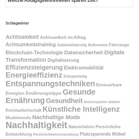
Welche Alltagsgewohnheiten sparen Zeit?
Schlagwörter
Achtsamkeit
Achtsamkeit im Alltag
Achtsamkeitstraining
Autonome Fahrzeuge
Automatisierung
Digitale
Datensicherheit
Blockchain-Technologie
Transformation
Digitalisierung
Effizienzsteigerung
Elektromobilität
Energieeffizienz
Entspannung
Entspannungstechniken
Erneuerbare
Gesunde
Energien
Ernährungstipps
Ernährung
Gesundheit
Immunsystem stärken
Künstliche Intelligenz
Kreislaufwirtschaft
Nachhaltige Mode
Modetrends
Nachhaltigkeit
Naturerlebnis
Persönliche
Platzsparende Möbel
Entwicklung
Persönlichkeitsentwicklung