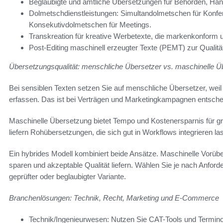
Beglaubigte und amtliche Übersetzungen für Behörden, Han
Dolmetschdienstleistungen: Simultandolmetschen für Konf
Konsekutivdolmetschen für Meetings.
Transkreation für kreative Werbetexte, die markenkonform 
Post-Editing maschinell erzeugter Texte (PEMT) zur Qualit
Übersetzungsqualität: menschliche Übersetzer vs. maschinelle 
Bei sensiblen Texten setzen Sie auf menschliche Übersetzer, weil 
erfassen. Das ist bei Verträgen und Marketingkampagnen entsche
Maschinelle Übersetzung bietet Tempo und Kostenersparnis für g
liefern Rohübersetzungen, die sich gut in Workflows integrieren la
Ein hybrides Modell kombiniert beide Ansätze. Maschinelle Vorübe
sparen und akzeptable Qualität liefern. Wählen Sie je nach Anfor
geprüfter oder beglaubigter Variante.
Branchenlösungen: Technik, Recht, Marketing und E‑Commerce
Technik/Ingenieurwesen: Nutzen Sie CAT-Tools und Termi