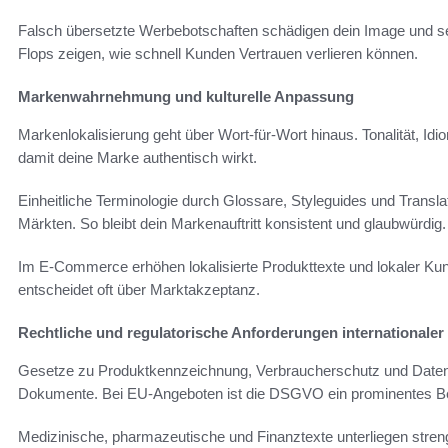
Falsch übersetzte Werbebotschaften schädigen dein Image und se
Flops zeigen, wie schnell Kunden Vertrauen verlieren können.
Markenwahrnehmung und kulturelle Anpassung
Markenlokalisierung geht über Wort-für-Wort hinaus. Tonalität, Id
damit deine Marke authentisch wirkt.
Einheitliche Terminologie durch Glossare, Styleguides und Transl
Märkten. So bleibt dein Markenauftritt konsistent und glaubwürdig.
Im E‑Commerce erhöhen lokalisierte Produkttexte und lokaler Ku
entscheidet oft über Marktakzeptanz.
Rechtliche und regulatorische Anforderungen internationaler
Gesetze zu Produktkennzeichnung, Verbraucherschutz und Datens
Dokumente. Bei EU-Angeboten ist die DSGVO ein prominentes Be
Medizinische, pharmazeutische und Finanztexte unterliegen strenge