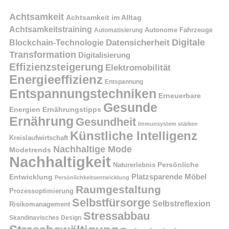
Achtsamkeit
Achtsamkeit im Alltag
Achtsamkeitstraining
Autonome Fahrzeuge
Automatisierung
Digitale
Datensicherheit
Blockchain-Technologie
Transformation
Digitalisierung
Effizienzsteigerung
Elektromobilität
Energieeffizienz
Entspannung
Entspannungstechniken
Erneuerbare
Gesunde
Energien
Ernährungstipps
Ernährung
Gesundheit
Immunsystem stärken
Künstliche Intelligenz
Kreislaufwirtschaft
Nachhaltige Mode
Modetrends
Nachhaltigkeit
Naturerlebnis
Persönliche
Platzsparende Möbel
Entwicklung
Persönlichkeitsentwicklung
Raumgestaltung
Prozessoptimierung
Selbstfürsorge
Selbstreflexion
Risikomanagement
Stressabbau
Skandinavisches Design