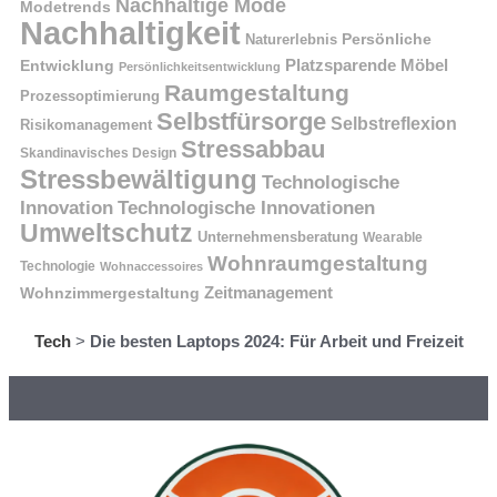
Nachhaltige Mode
Modetrends
Nachhaltigkeit
Naturerlebnis
Persönliche
Platzsparende Möbel
Entwicklung
Persönlichkeitsentwicklung
Raumgestaltung
Prozessoptimierung
Selbstfürsorge
Selbstreflexion
Risikomanagement
Stressabbau
Skandinavisches Design
Stressbewältigung
Technologische
Innovation
Technologische Innovationen
Umweltschutz
Unternehmensberatung
Wearable
Wohnraumgestaltung
Technologie
Wohnaccessoires
Wohnzimmergestaltung
Zeitmanagement
Tech
>
Die besten Laptops 2024: Für Arbeit und Freizeit