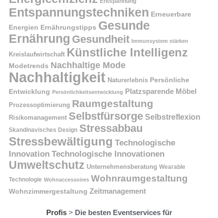
Entspannung
Entspannungstechniken
Erneuerbare
Gesunde
Energien
Ernährungstipps
Ernährung
Gesundheit
Immunsystem stärken
Künstliche Intelligenz
Kreislaufwirtschaft
Nachhaltige Mode
Modetrends
Nachhaltigkeit
Naturerlebnis
Persönliche
Platzsparende Möbel
Entwicklung
Persönlichkeitsentwicklung
Raumgestaltung
Prozessoptimierung
Selbstfürsorge
Selbstreflexion
Risikomanagement
Stressabbau
Skandinavisches Design
Stressbewältigung
Technologische
Innovation
Technologische Innovationen
Umweltschutz
Unternehmensberatung
Wearable
Wohnraumgestaltung
Technologie
Wohnaccessoires
Wohnzimmergestaltung
Zeitmanagement
Profis
>
Die besten Eventservices für