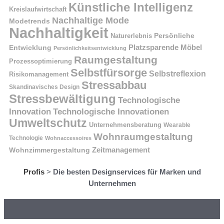
Künstliche Intelligenz
Kreislaufwirtschaft
Nachhaltige Mode
Modetrends
Nachhaltigkeit
Naturerlebnis
Persönliche
Platzsparende Möbel
Entwicklung
Persönlichkeitsentwicklung
Raumgestaltung
Prozessoptimierung
Selbstfürsorge
Selbstreflexion
Risikomanagement
Stressabbau
Skandinavisches Design
Stressbewältigung
Technologische
Innovation
Technologische Innovationen
Umweltschutz
Unternehmensberatung
Wearable
Wohnraumgestaltung
Technologie
Wohnaccessoires
Wohnzimmergestaltung
Zeitmanagement
Profis
>
Die besten Designservices für Marken und
Unternehmen