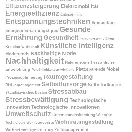
Effizienzsteigerung
Elektromobilität
Energieeffizienz
Entspannung
Entspannungstechniken
Erneuerbare
Gesunde
Energien
Ernährungstipps
Ernährung
Gesundheit
Immunsystem stärken
Künstliche Intelligenz
Kreislaufwirtschaft
Nachhaltige Mode
Modetrends
Nachhaltigkeit
Naturerlebnis
Persönliche
Platzsparende Möbel
Entwicklung
Persönlichkeitsentwicklung
Raumgestaltung
Prozessoptimierung
Selbstfürsorge
Selbstreflexion
Risikomanagement
Stressabbau
Skandinavisches Design
Stressbewältigung
Technologische
Innovation
Technologische Innovationen
Umweltschutz
Unternehmensberatung
Wearable
Wohnraumgestaltung
Technologie
Wohnaccessoires
Wohnzimmergestaltung
Zeitmanagement