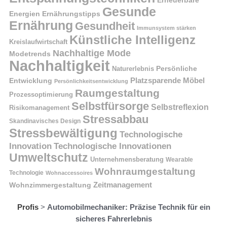
Erneuerbare
Gesunde
Energien
Ernährungstipps
Ernährung
Gesundheit
Immunsystem stärken
Künstliche Intelligenz
Kreislaufwirtschaft
Nachhaltige Mode
Modetrends
Nachhaltigkeit
Naturerlebnis
Persönliche
Platzsparende Möbel
Entwicklung
Persönlichkeitsentwicklung
Raumgestaltung
Prozessoptimierung
Selbstfürsorge
Selbstreflexion
Risikomanagement
Stressabbau
Skandinavisches Design
Stressbewältigung
Technologische
Innovation
Technologische Innovationen
Umweltschutz
Unternehmensberatung
Wearable
Wohnraumgestaltung
Technologie
Wohnaccessoires
Wohnzimmergestaltung
Zeitmanagement
Profis
>
Automobilmechaniker: Präzise Technik für ein
sicheres Fahrerlebnis