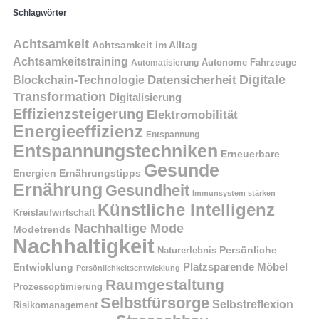
Schlagwörter
Achtsamkeit
Achtsamkeit im Alltag
Achtsamkeitstraining
Autonome Fahrzeuge
Automatisierung
Digitale
Datensicherheit
Blockchain-Technologie
Transformation
Digitalisierung
Effizienzsteigerung
Elektromobilität
Energieeffizienz
Entspannung
Entspannungstechniken
Erneuerbare
Gesunde
Energien
Ernährungstipps
Ernährung
Gesundheit
Immunsystem stärken
Künstliche Intelligenz
Kreislaufwirtschaft
Nachhaltige Mode
Modetrends
Nachhaltigkeit
Naturerlebnis
Persönliche
Platzsparende Möbel
Entwicklung
Persönlichkeitsentwicklung
Raumgestaltung
Prozessoptimierung
Selbstfürsorge
Selbstreflexion
Risikomanagement