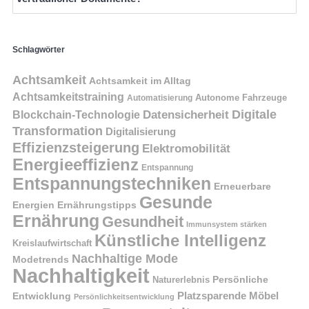
Schlagwörter
Achtsamkeit
Achtsamkeit im Alltag
Achtsamkeitstraining
Autonome Fahrzeuge
Automatisierung
Digitale
Datensicherheit
Blockchain-Technologie
Transformation
Digitalisierung
Effizienzsteigerung
Elektromobilität
Energieeffizienz
Entspannung
Entspannungstechniken
Erneuerbare
Gesunde
Energien
Ernährungstipps
Ernährung
Gesundheit
Immunsystem stärken
Künstliche Intelligenz
Kreislaufwirtschaft
Nachhaltige Mode
Modetrends
Nachhaltigkeit
Naturerlebnis
Persönliche
Platzsparende Möbel
Entwicklung
Persönlichkeitsentwicklung