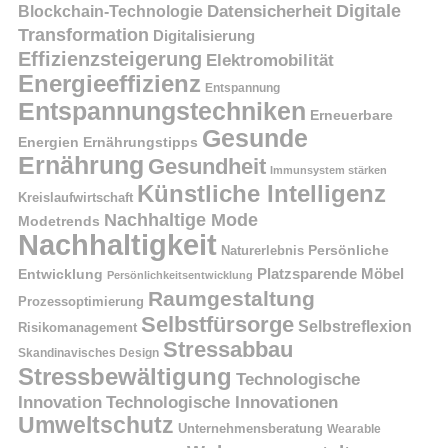
Digitale
Datensicherheit
Blockchain-Technologie
Transformation
Digitalisierung
Effizienzsteigerung
Elektromobilität
Energieeffizienz
Entspannung
Entspannungstechniken
Erneuerbare
Gesunde
Energien
Ernährungstipps
Ernährung
Gesundheit
Immunsystem stärken
Künstliche Intelligenz
Kreislaufwirtschaft
Nachhaltige Mode
Modetrends
Nachhaltigkeit
Naturerlebnis
Persönliche
Platzsparende Möbel
Entwicklung
Persönlichkeitsentwicklung
Raumgestaltung
Prozessoptimierung
Selbstfürsorge
Selbstreflexion
Risikomanagement
Stressabbau
Skandinavisches Design
Stressbewältigung
Technologische
Innovation
Technologische Innovationen
Umweltschutz
Unternehmensberatung
Wearable