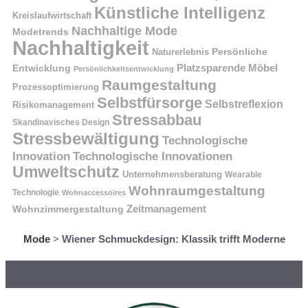
Künstliche Intelligenz
Kreislaufwirtschaft
Nachhaltige Mode
Modetrends
Nachhaltigkeit
Naturerlebnis
Persönliche
Platzsparende Möbel
Entwicklung
Persönlichkeitsentwicklung
Raumgestaltung
Prozessoptimierung
Selbstfürsorge
Selbstreflexion
Risikomanagement
Stressabbau
Skandinavisches Design
Stressbewältigung
Technologische
Innovation
Technologische Innovationen
Umweltschutz
Unternehmensberatung
Wearable
Wohnraumgestaltung
Technologie
Wohnaccessoires
Wohnzimmergestaltung
Zeitmanagement
Mode
>
Wiener Schmuckdesign: Klassik trifft Moderne