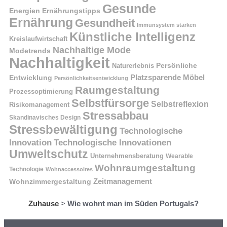
Gesunde
Energien
Ernährungstipps
Ernährung
Gesundheit
Immunsystem stärken
Künstliche Intelligenz
Kreislaufwirtschaft
Nachhaltige Mode
Modetrends
Nachhaltigkeit
Naturerlebnis
Persönliche
Platzsparende Möbel
Entwicklung
Persönlichkeitsentwicklung
Raumgestaltung
Prozessoptimierung
Selbstfürsorge
Selbstreflexion
Risikomanagement
Stressabbau
Skandinavisches Design
Stressbewältigung
Technologische
Innovation
Technologische Innovationen
Umweltschutz
Unternehmensberatung
Wearable
Wohnraumgestaltung
Technologie
Wohnaccessoires
Wohnzimmergestaltung
Zeitmanagement
Zuhause
>
Wie wohnt man im Süden Portugals?