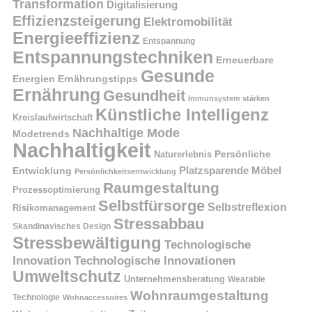
Transformation
Digitalisierung
Effizienzsteigerung
Elektromobilität
Energieeffizienz
Entspannung
Entspannungstechniken
Erneuerbare
Gesunde
Energien
Ernährungstipps
Ernährung
Gesundheit
Immunsystem stärken
Künstliche Intelligenz
Kreislaufwirtschaft
Nachhaltige Mode
Modetrends
Nachhaltigkeit
Naturerlebnis
Persönliche
Platzsparende Möbel
Entwicklung
Persönlichkeitsentwicklung
Raumgestaltung
Prozessoptimierung
Selbstfürsorge
Selbstreflexion
Risikomanagement
Stressabbau
Skandinavisches Design
Stressbewältigung
Technologische
Innovation
Technologische Innovationen
Umweltschutz
Unternehmensberatung
Wearable
Wohnraumgestaltung
Technologie
Wohnaccessoires