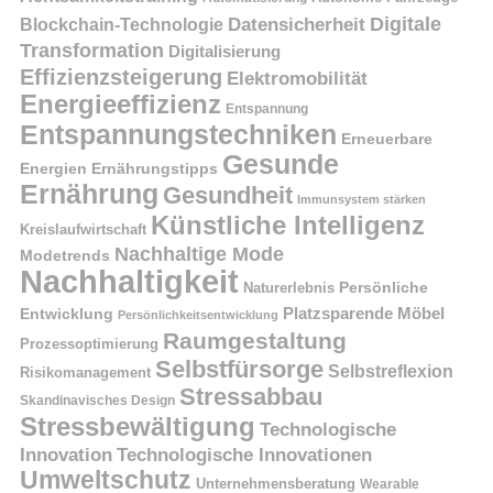
Digitale
Datensicherheit
Blockchain-Technologie
Transformation
Digitalisierung
Effizienzsteigerung
Elektromobilität
Energieeffizienz
Entspannung
Entspannungstechniken
Erneuerbare
Gesunde
Energien
Ernährungstipps
Ernährung
Gesundheit
Immunsystem stärken
Künstliche Intelligenz
Kreislaufwirtschaft
Nachhaltige Mode
Modetrends
Nachhaltigkeit
Naturerlebnis
Persönliche
Platzsparende Möbel
Entwicklung
Persönlichkeitsentwicklung
Raumgestaltung
Prozessoptimierung
Selbstfürsorge
Selbstreflexion
Risikomanagement
Stressabbau
Skandinavisches Design
Stressbewältigung
Technologische
Innovation
Technologische Innovationen
Umweltschutz
Unternehmensberatung
Wearable