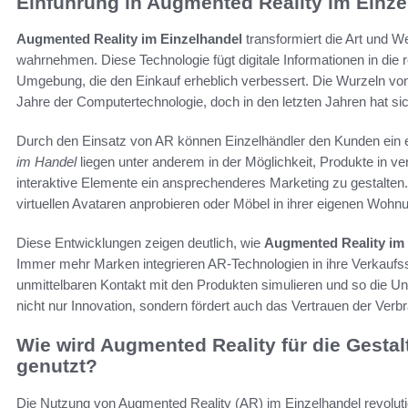
Einführung in Augmented Reality im Einze
Augmented Reality im Einzelhandel
transformiert die Art und W
wahrnehmen. Diese Technologie fügt digitale Informationen in die re
Umgebung, die den Einkauf erheblich verbessert. Die Wurzeln von
Jahre der Computertechnologie, doch in den letzten Jahren hat sic
Durch den Einsatz von AR können Einzelhändler den Kunden ein ei
im Handel
liegen unter anderem in der Möglichkeit, Produkte in v
interaktive Elemente ein ansprechenderes Marketing zu gestalten
virtuellen Avataren anprobieren oder Möbel in ihrer eigenen Wohnu
Diese Entwicklungen zeigen deutlich, wie
Augmented Reality im 
Immer mehr Marken integrieren AR-Technologien in ihre Verkaufss
unmittelbaren Kontakt mit den Produkten simulieren und so die Un
nicht nur Innovation, sondern fördert auch das Vertrauen der Verb
Wie wird Augmented Reality für die Gesta
genutzt?
Die Nutzung von Augmented Reality (AR) im Einzelhandel revolutio