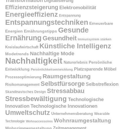
Transformation
Digitalisierung
Effizienzsteigerung
Elektromobilität
Energieeffizienz
Entspannung
Entspannungstechniken
Erneuerbare
Gesunde
Energien
Ernährungstipps
Ernährung
Gesundheit
Immunsystem stärken
Künstliche Intelligenz
Kreislaufwirtschaft
Nachhaltige Mode
Modetrends
Nachhaltigkeit
Naturerlebnis
Persönliche
Platzsparende Möbel
Entwicklung
Persönlichkeitsentwicklung
Raumgestaltung
Prozessoptimierung
Selbstfürsorge
Selbstreflexion
Risikomanagement
Stressabbau
Skandinavisches Design
Stressbewältigung
Technologische
Innovation
Technologische Innovationen
Umweltschutz
Unternehmensberatung
Wearable
Wohnraumgestaltung
Technologie
Wohnaccessoires
Wohnzimmergestaltung
Zeitmanagement