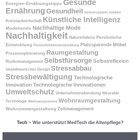
Gesunde
Energien
Ernährungstipps
Ernährung
Gesundheit
Immunsystem stärken
Künstliche Intelligenz
Kreislaufwirtschaft
Nachhaltige Mode
Modetrends
Nachhaltigkeit
Naturerlebnis
Persönliche
Platzsparende Möbel
Entwicklung
Persönlichkeitsentwicklung
Raumgestaltung
Prozessoptimierung
Selbstfürsorge
Selbstreflexion
Risikomanagement
Stressabbau
Skandinavisches Design
Stressbewältigung
Technologische
Innovation
Technologische Innovationen
Umweltschutz
Unternehmensberatung
Wearable
Wohnraumgestaltung
Technologie
Wohnaccessoires
Wohnzimmergestaltung
Zeitmanagement
Tech
>
Wie unterstützt MedTech die Altenpflege?