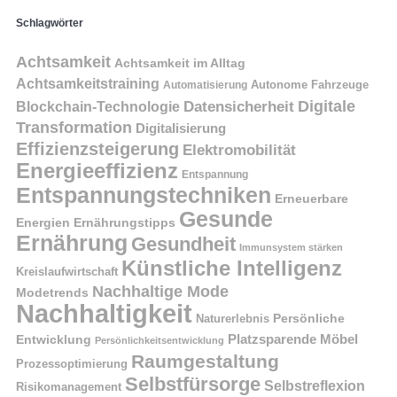
Schlagwörter
Achtsamkeit
Achtsamkeit im Alltag
Achtsamkeitstraining
Autonome Fahrzeuge
Automatisierung
Digitale
Datensicherheit
Blockchain-Technologie
Transformation
Digitalisierung
Effizienzsteigerung
Elektromobilität
Energieeffizienz
Entspannung
Entspannungstechniken
Erneuerbare
Gesunde
Energien
Ernährungstipps
Ernährung
Gesundheit
Immunsystem stärken
Künstliche Intelligenz
Kreislaufwirtschaft
Nachhaltige Mode
Modetrends
Nachhaltigkeit
Naturerlebnis
Persönliche
Platzsparende Möbel
Entwicklung
Persönlichkeitsentwicklung
Raumgestaltung
Prozessoptimierung
Selbstfürsorge
Selbstreflexion
Risikomanagement