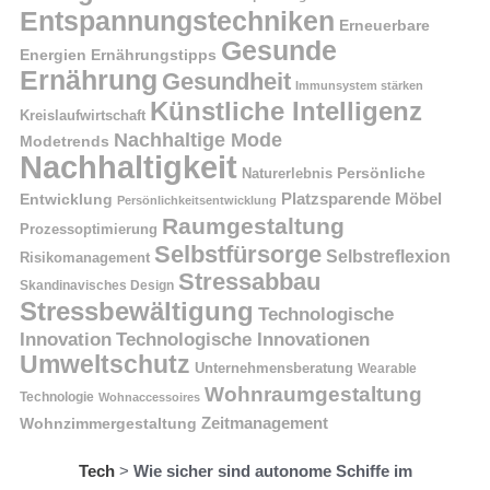
Entspannungstechniken
Erneuerbare
Gesunde
Energien
Ernährungstipps
Ernährung
Gesundheit
Immunsystem stärken
Künstliche Intelligenz
Kreislaufwirtschaft
Nachhaltige Mode
Modetrends
Nachhaltigkeit
Naturerlebnis
Persönliche
Platzsparende Möbel
Entwicklung
Persönlichkeitsentwicklung
Raumgestaltung
Prozessoptimierung
Selbstfürsorge
Selbstreflexion
Risikomanagement
Stressabbau
Skandinavisches Design
Stressbewältigung
Technologische
Innovation
Technologische Innovationen
Umweltschutz
Unternehmensberatung
Wearable
Wohnraumgestaltung
Technologie
Wohnaccessoires
Wohnzimmergestaltung
Zeitmanagement
Tech
>
Wie sicher sind autonome Schiffe im