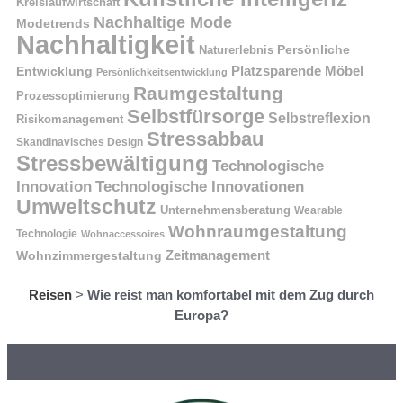
Kreislaufwirtschaft
Nachhaltige Mode
Modetrends
Nachhaltigkeit
Naturerlebnis
Persönliche
Platzsparende Möbel
Entwicklung
Persönlichkeitsentwicklung
Raumgestaltung
Prozessoptimierung
Selbstfürsorge
Selbstreflexion
Risikomanagement
Stressabbau
Skandinavisches Design
Stressbewältigung
Technologische
Innovation
Technologische Innovationen
Umweltschutz
Unternehmensberatung
Wearable
Wohnraumgestaltung
Technologie
Wohnaccessoires
Wohnzimmergestaltung
Zeitmanagement
Reisen
>
Wie reist man komfortabel mit dem Zug durch
Europa?