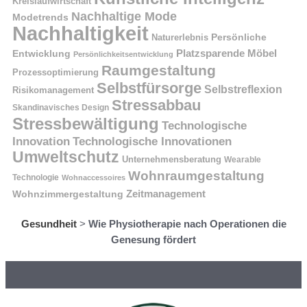
Kreislaufwirtschaft
Nachhaltige Mode
Modetrends
Nachhaltigkeit
Naturerlebnis
Persönliche
Platzsparende Möbel
Entwicklung
Persönlichkeitsentwicklung
Raumgestaltung
Prozessoptimierung
Selbstfürsorge
Selbstreflexion
Risikomanagement
Stressabbau
Skandinavisches Design
Stressbewältigung
Technologische
Innovation
Technologische Innovationen
Umweltschutz
Unternehmensberatung
Wearable
Wohnraumgestaltung
Technologie
Wohnaccessoires
Wohnzimmergestaltung
Zeitmanagement
Gesundheit
>
Wie Physiotherapie nach Operationen die
Genesung fördert