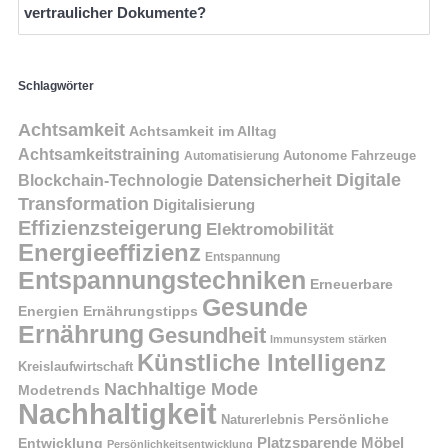
vertraulicher Dokumente?
Schlagwörter
Achtsamkeit
Achtsamkeit im Alltag
Achtsamkeitstraining
Autonome Fahrzeuge
Automatisierung
Digitale
Datensicherheit
Blockchain-Technologie
Transformation
Digitalisierung
Effizienzsteigerung
Elektromobilität
Energieeffizienz
Entspannung
Entspannungstechniken
Erneuerbare
Gesunde
Energien
Ernährungstipps
Ernährung
Gesundheit
Immunsystem stärken
Künstliche Intelligenz
Kreislaufwirtschaft
Nachhaltige Mode
Modetrends
Nachhaltigkeit
Naturerlebnis
Persönliche
Platzsparende Möbel
Entwicklung
Persönlichkeitsentwicklung