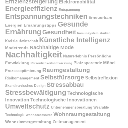
Effizienzsteigerung
Elektromobilität
Energieeffizienz
Entspannung
Entspannungstechniken
Erneuerbare
Gesunde
Energien
Ernährungstipps
Ernährung
Gesundheit
Immunsystem stärken
Künstliche Intelligenz
Kreislaufwirtschaft
Nachhaltige Mode
Modetrends
Nachhaltigkeit
Naturerlebnis
Persönliche
Platzsparende Möbel
Entwicklung
Persönlichkeitsentwicklung
Raumgestaltung
Prozessoptimierung
Selbstfürsorge
Selbstreflexion
Risikomanagement
Stressabbau
Skandinavisches Design
Stressbewältigung
Technologische
Innovation
Technologische Innovationen
Umweltschutz
Unternehmensberatung
Wearable
Wohnraumgestaltung
Technologie
Wohnaccessoires
Wohnzimmergestaltung
Zeitmanagement