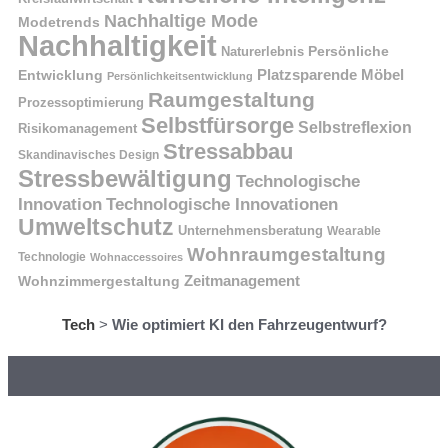
Nachhaltige Mode
Modetrends
Nachhaltigkeit
Naturerlebnis
Persönliche
Platzsparende Möbel
Entwicklung
Persönlichkeitsentwicklung
Raumgestaltung
Prozessoptimierung
Selbstfürsorge
Selbstreflexion
Risikomanagement
Stressabbau
Skandinavisches Design
Stressbewältigung
Technologische
Innovation
Technologische Innovationen
Umweltschutz
Unternehmensberatung
Wearable
Wohnraumgestaltung
Technologie
Wohnaccessoires
Wohnzimmergestaltung
Zeitmanagement
Tech
>
Wie optimiert KI den Fahrzeugentwurf?