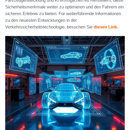
Fahrzeugentwicklung und KI ermöglichen es Herstellern, diese
Sicherheitsmerkmale weiter zu optimieren und den Fahrern ein
sicheres Erlebnis zu bieten. Für weiterführende Informationen
zu den neuesten Entwicklungen in der
Verkehrssicherheitstechnologie, besuchen Sie
diesen Link
.