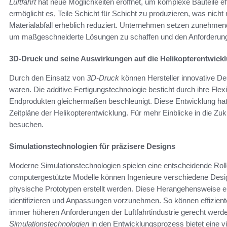
Luftfahrt
hat neue Möglichkeiten eröffnet, um komplexe Bauteile eff
ermöglicht es, Teile Schicht für Schicht zu produzieren, was nicht
Materialabfall erheblich reduziert. Unternehmen setzen zunehmen
um maßgeschneiderte Lösungen zu schaffen und den Anforderung
3D-Druck und seine Auswirkungen auf die Helikopterentwick
Durch den Einsatz von
3D-Druck
können Hersteller innovative De
waren. Die additive Fertigungstechnologie besticht durch ihre Flexi
Endprodukten gleichermaßen beschleunigt. Diese Entwicklung hat
Zeitpläne der Helikopterentwicklung. Für mehr Einblicke in die Z
besuchen.
Simulationstechnologien für präzisere Designs
Moderne Simulationstechnologien spielen eine entscheidende Roll
computergestützte Modelle können Ingenieure verschiedene Desig
physische Prototypen erstellt werden. Diese Herangehensweise erm
identifizieren und Anpassungen vorzunehmen. So können effizient
immer höheren Anforderungen der Luftfahrtindustrie gerecht werde
Simulationstechnologien
in den Entwicklungsprozess bietet eine v