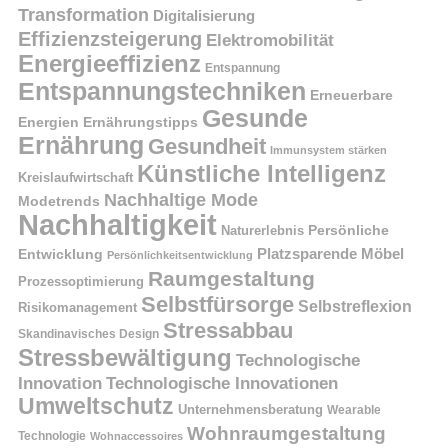
Transformation
Digitalisierung
Effizienzsteigerung
Elektromobilität
Energieeffizienz
Entspannung
Entspannungstechniken
Erneuerbare
Gesunde
Energien
Ernährungstipps
Ernährung
Gesundheit
Immunsystem stärken
Künstliche Intelligenz
Kreislaufwirtschaft
Nachhaltige Mode
Modetrends
Nachhaltigkeit
Naturerlebnis
Persönliche
Platzsparende Möbel
Entwicklung
Persönlichkeitsentwicklung
Raumgestaltung
Prozessoptimierung
Selbstfürsorge
Selbstreflexion
Risikomanagement
Stressabbau
Skandinavisches Design
Stressbewältigung
Technologische
Innovation
Technologische Innovationen
Umweltschutz
Unternehmensberatung
Wearable
Wohnraumgestaltung
Technologie
Wohnaccessoires