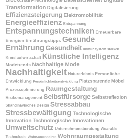
Blockchain-Technologie
Transformation
Digitalisierung
Effizienzsteigerung
Elektromobilität
Energieeffizienz
Entspannung
Entspannungstechniken
Erneuerbare
Gesunde
Energien
Ernährungstipps
Ernährung
Gesundheit
Immunsystem stärken
Künstliche Intelligenz
Kreislaufwirtschaft
Nachhaltige Mode
Modetrends
Nachhaltigkeit
Naturerlebnis
Persönliche
Platzsparende Möbel
Entwicklung
Persönlichkeitsentwicklung
Raumgestaltung
Prozessoptimierung
Selbstfürsorge
Selbstreflexion
Risikomanagement
Stressabbau
Skandinavisches Design
Stressbewältigung
Technologische
Innovation
Technologische Innovationen
Umweltschutz
Unternehmensberatung
Wearable
Wohnraumgestaltung
Technologie
Wohnaccessoires