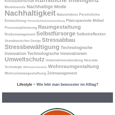
Kreislaufwirtschaft
Nachhaltige Mode
Modetrends
Nachhaltigkeit
Naturerlebnis
Persönliche
Platzsparende Möbel
Entwicklung
Persönlichkeitsentwicklung
Raumgestaltung
Prozessoptimierung
Selbstfürsorge
Selbstreflexion
Risikomanagement
Stressabbau
Skandinavisches Design
Stressbewältigung
Technologische
Innovation
Technologische Innovationen
Umweltschutz
Unternehmensberatung
Wearable
Wohnraumgestaltung
Technologie
Wohnaccessoires
Wohnzimmergestaltung
Zeitmanagement
Lifestyle
>
Wie lebt man bewusster im Alltag?