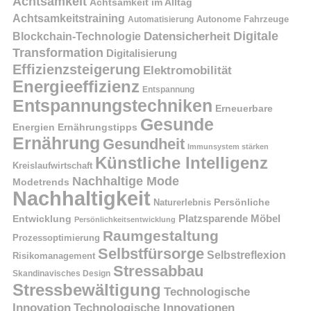
Achtsamkeit
Achtsamkeit im Alltag
Achtsamkeitstraining
Autonome Fahrzeuge
Automatisierung
Digitale
Datensicherheit
Blockchain-Technologie
Transformation
Digitalisierung
Effizienzsteigerung
Elektromobilität
Energieeffizienz
Entspannung
Entspannungstechniken
Erneuerbare
Gesunde
Energien
Ernährungstipps
Ernährung
Gesundheit
Immunsystem stärken
Künstliche Intelligenz
Kreislaufwirtschaft
Nachhaltige Mode
Modetrends
Nachhaltigkeit
Naturerlebnis
Persönliche
Platzsparende Möbel
Entwicklung
Persönlichkeitsentwicklung
Raumgestaltung
Prozessoptimierung
Selbstfürsorge
Selbstreflexion
Risikomanagement
Stressabbau
Skandinavisches Design
Stressbewältigung
Technologische
Innovation
Technologische Innovationen