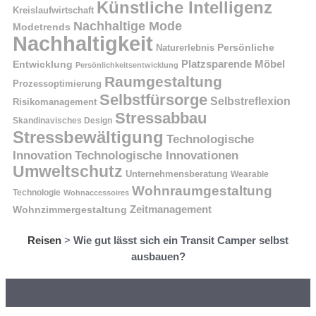
Künstliche Intelligenz
Kreislaufwirtschaft
Nachhaltige Mode
Modetrends
Nachhaltigkeit
Naturerlebnis
Persönliche
Platzsparende Möbel
Entwicklung
Persönlichkeitsentwicklung
Raumgestaltung
Prozessoptimierung
Selbstfürsorge
Selbstreflexion
Risikomanagement
Stressabbau
Skandinavisches Design
Stressbewältigung
Technologische
Innovation
Technologische Innovationen
Umweltschutz
Unternehmensberatung
Wearable
Wohnraumgestaltung
Technologie
Wohnaccessoires
Wohnzimmergestaltung
Zeitmanagement
Reisen
>
Wie gut lässt sich ein Transit Camper selbst
ausbauen?