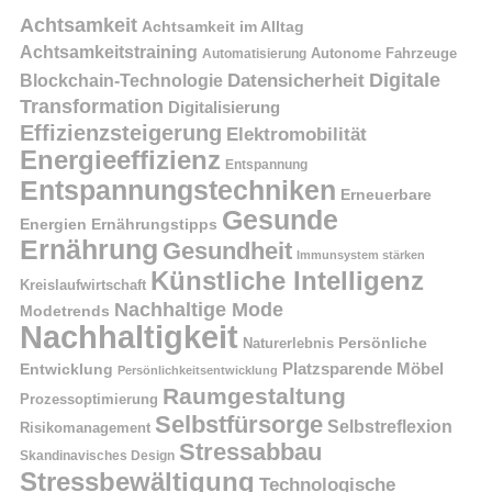
Achtsamkeit
Achtsamkeit im Alltag
Achtsamkeitstraining
Autonome Fahrzeuge
Automatisierung
Digitale
Datensicherheit
Blockchain-Technologie
Transformation
Digitalisierung
Effizienzsteigerung
Elektromobilität
Energieeffizienz
Entspannung
Entspannungstechniken
Erneuerbare
Gesunde
Energien
Ernährungstipps
Ernährung
Gesundheit
Immunsystem stärken
Künstliche Intelligenz
Kreislaufwirtschaft
Nachhaltige Mode
Modetrends
Nachhaltigkeit
Naturerlebnis
Persönliche
Platzsparende Möbel
Entwicklung
Persönlichkeitsentwicklung
Raumgestaltung
Prozessoptimierung
Selbstfürsorge
Selbstreflexion
Risikomanagement
Stressabbau
Skandinavisches Design
Stressbewältigung
Technologische