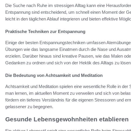
Die Suche nach Ruhe im stressigen Alltag kann eine Herausforder
Entspannung sind entscheidend, um schnell einen Moment der Gel
leicht in den täglichen Ablauf integrieren und bieten effektive Mö
Praktische Techniken zur Entspannung
Einige der besten Entspannungstechniken umfassen Atemübungen, 
Übungen wie das langsame Einatmen durch die Nase und Ausatme
erzielen. Darüber hinaus sind kreative Pausen, wie das Malen ode
Gedanken zu ordnen und sich von der Hektik des Alltags zu lösen
Die Bedeutung von Achtsamkeit und Meditation
Achtsamkeit und Meditation spielen eine wesentliche Rolle in de
man lernen, im aktuellen Moment zu verweilen und sich von bela
fördern ein tieferes Verständnis für die eigenen Stressoren und e
gelassener zu begegnen.
Gesunde Lebensgewohnheiten etablieren
Ein aktiver Lebensstil spielt eine wesentliche Rolle beim Stressabba