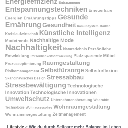
Energieeffizienz
Entspannung
Entspannungstechniken
Erneuerbare
Gesunde
Energien
Ernährungstipps
Ernährung
Gesundheit
Immunsystem stärken
Künstliche Intelligenz
Kreislaufwirtschaft
Nachhaltige Mode
Modetrends
Nachhaltigkeit
Naturerlebnis
Persönliche
Platzsparende Möbel
Entwicklung
Persönlichkeitsentwicklung
Raumgestaltung
Prozessoptimierung
Selbstfürsorge
Selbstreflexion
Risikomanagement
Stressabbau
Skandinavisches Design
Stressbewältigung
Technologische
Innovation
Technologische Innovationen
Umweltschutz
Unternehmensberatung
Wearable
Wohnraumgestaltung
Technologie
Wohnaccessoires
Wohnzimmergestaltung
Zeitmanagement
Lifestyle
>
Wie du durch Selfcare mehr Balance im Leben