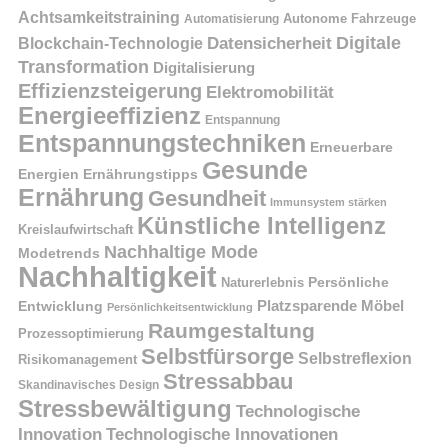
Achtsamkeitstraining
Autonome Fahrzeuge
Automatisierung
Digitale
Datensicherheit
Blockchain-Technologie
Transformation
Digitalisierung
Effizienzsteigerung
Elektromobilität
Energieeffizienz
Entspannung
Entspannungstechniken
Erneuerbare
Gesunde
Energien
Ernährungstipps
Ernährung
Gesundheit
Immunsystem stärken
Künstliche Intelligenz
Kreislaufwirtschaft
Nachhaltige Mode
Modetrends
Nachhaltigkeit
Naturerlebnis
Persönliche
Platzsparende Möbel
Entwicklung
Persönlichkeitsentwicklung
Raumgestaltung
Prozessoptimierung
Selbstfürsorge
Selbstreflexion
Risikomanagement
Stressabbau
Skandinavisches Design
Stressbewältigung
Technologische
Innovation
Technologische Innovationen