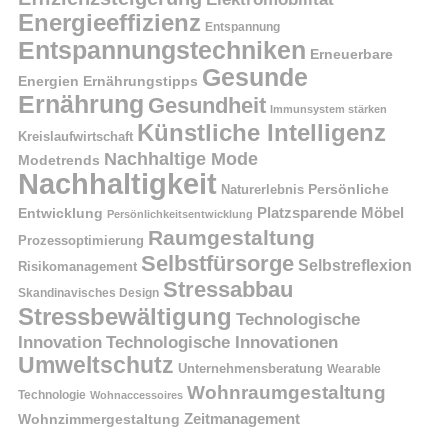
Energieeffizienz
Entspannung
Entspannungstechniken
Erneuerbare
Gesunde
Energien
Ernährungstipps
Ernährung
Gesundheit
Immunsystem stärken
Künstliche Intelligenz
Kreislaufwirtschaft
Nachhaltige Mode
Modetrends
Nachhaltigkeit
Naturerlebnis
Persönliche
Platzsparende Möbel
Entwicklung
Persönlichkeitsentwicklung
Raumgestaltung
Prozessoptimierung
Selbstfürsorge
Selbstreflexion
Risikomanagement
Stressabbau
Skandinavisches Design
Stressbewältigung
Technologische
Innovation
Technologische Innovationen
Umweltschutz
Unternehmensberatung
Wearable
Wohnraumgestaltung
Technologie
Wohnaccessoires
Wohnzimmergestaltung
Zeitmanagement