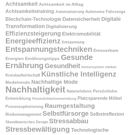
Achtsamkeit
Achtsamkeit im Alltag
Achtsamkeitstraining
Autonome Fahrzeuge
Automatisierung
Digitale
Datensicherheit
Blockchain-Technologie
Transformation
Digitalisierung
Effizienzsteigerung
Elektromobilität
Energieeffizienz
Entspannung
Entspannungstechniken
Erneuerbare
Gesunde
Energien
Ernährungstipps
Ernährung
Gesundheit
Immunsystem stärken
Künstliche Intelligenz
Kreislaufwirtschaft
Nachhaltige Mode
Modetrends
Nachhaltigkeit
Naturerlebnis
Persönliche
Platzsparende Möbel
Entwicklung
Persönlichkeitsentwicklung
Raumgestaltung
Prozessoptimierung
Selbstfürsorge
Selbstreflexion
Risikomanagement
Stressabbau
Skandinavisches Design
Stressbewältigung
Technologische