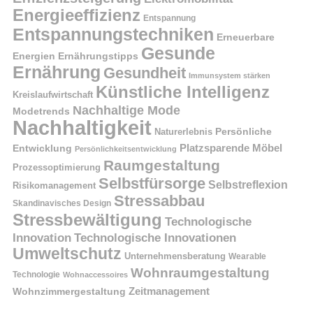
Energieeffizienz
Entspannung
Entspannungstechniken
Erneuerbare
Gesunde
Energien
Ernährungstipps
Ernährung
Gesundheit
Immunsystem stärken
Künstliche Intelligenz
Kreislaufwirtschaft
Nachhaltige Mode
Modetrends
Nachhaltigkeit
Naturerlebnis
Persönliche
Platzsparende Möbel
Entwicklung
Persönlichkeitsentwicklung
Raumgestaltung
Prozessoptimierung
Selbstfürsorge
Selbstreflexion
Risikomanagement
Stressabbau
Skandinavisches Design
Stressbewältigung
Technologische
Innovation
Technologische Innovationen
Umweltschutz
Unternehmensberatung
Wearable
Wohnraumgestaltung
Technologie
Wohnaccessoires
Wohnzimmergestaltung
Zeitmanagement