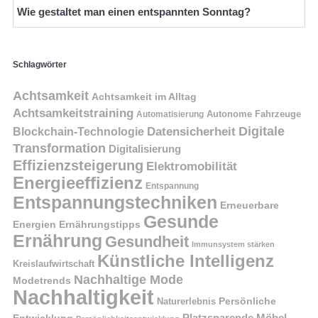
Wie gestaltet man einen entspannten Sonntag?
Schlagwörter
Achtsamkeit
Achtsamkeit im Alltag
Achtsamkeitstraining
Autonome Fahrzeuge
Automatisierung
Digitale
Datensicherheit
Blockchain-Technologie
Transformation
Digitalisierung
Effizienzsteigerung
Elektromobilität
Energieeffizienz
Entspannung
Entspannungstechniken
Erneuerbare
Gesunde
Energien
Ernährungstipps
Ernährung
Gesundheit
Immunsystem stärken
Künstliche Intelligenz
Kreislaufwirtschaft
Nachhaltige Mode
Modetrends
Nachhaltigkeit
Naturerlebnis
Persönliche
Platzsparende Möbel