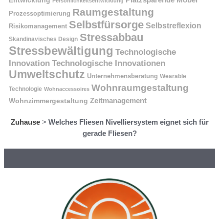
Entwicklung
Persönlichkeitsentwicklung
Raumgestaltung
Prozessoptimierung
Selbstfürsorge
Selbstreflexion
Risikomanagement
Stressabbau
Skandinavisches Design
Stressbewältigung
Technologische
Innovation
Technologische Innovationen
Umweltschutz
Unternehmensberatung
Wearable
Wohnraumgestaltung
Technologie
Wohnaccessoires
Wohnzimmergestaltung
Zeitmanagement
Zuhause
>
Welches Fliesen Nivelliersystem eignet sich für
gerade Fliesen?