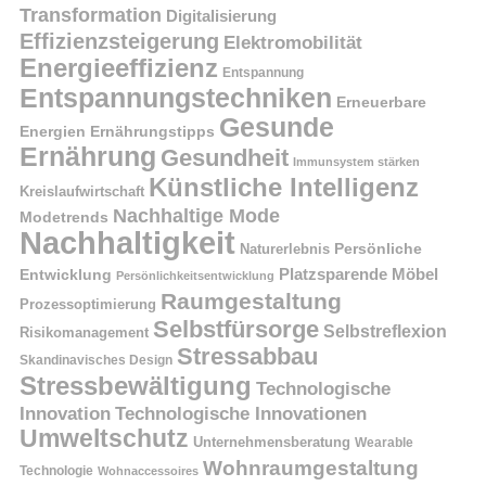
Transformation
Digitalisierung
Effizienzsteigerung
Elektromobilität
Energieeffizienz
Entspannung
Entspannungstechniken
Erneuerbare
Gesunde
Energien
Ernährungstipps
Ernährung
Gesundheit
Immunsystem stärken
Künstliche Intelligenz
Kreislaufwirtschaft
Nachhaltige Mode
Modetrends
Nachhaltigkeit
Naturerlebnis
Persönliche
Platzsparende Möbel
Entwicklung
Persönlichkeitsentwicklung
Raumgestaltung
Prozessoptimierung
Selbstfürsorge
Selbstreflexion
Risikomanagement
Stressabbau
Skandinavisches Design
Stressbewältigung
Technologische
Innovation
Technologische Innovationen
Umweltschutz
Unternehmensberatung
Wearable
Wohnraumgestaltung
Technologie
Wohnaccessoires