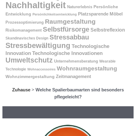
Nachhaltigkeit
Naturerlebnis
Persönliche
Platzsparende Möbel
Entwicklung
Persönlichkeitsentwicklung
Raumgestaltung
Prozessoptimierung
Selbstfürsorge
Selbstreflexion
Risikomanagement
Stressabbau
Skandinavisches Design
Stressbewältigung
Technologische
Innovation
Technologische Innovationen
Umweltschutz
Unternehmensberatung
Wearable
Wohnraumgestaltung
Technologie
Wohnaccessoires
Wohnzimmergestaltung
Zeitmanagement
Zuhause
>
Welche Spalierbaumarten sind besonders
pflegeleicht?