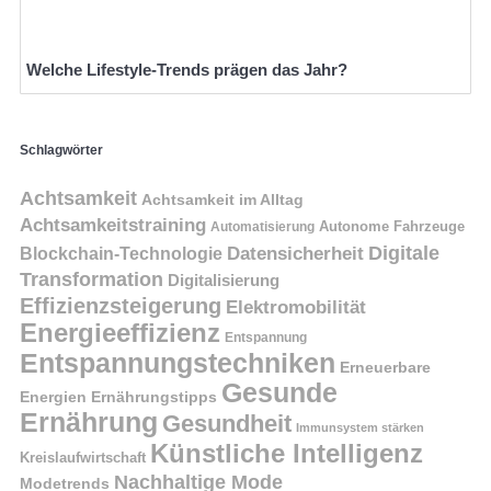
Welche Lifestyle-Trends prägen das Jahr?
Schlagwörter
Achtsamkeit
Achtsamkeit im Alltag
Achtsamkeitstraining
Autonome Fahrzeuge
Automatisierung
Digitale
Datensicherheit
Blockchain-Technologie
Transformation
Digitalisierung
Effizienzsteigerung
Elektromobilität
Energieeffizienz
Entspannung
Entspannungstechniken
Erneuerbare
Gesunde
Energien
Ernährungstipps
Ernährung
Gesundheit
Immunsystem stärken
Künstliche Intelligenz
Kreislaufwirtschaft
Nachhaltige Mode
Modetrends