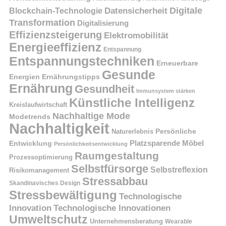
Digitale
Datensicherheit
Blockchain-Technologie
Transformation
Digitalisierung
Effizienzsteigerung
Elektromobilität
Energieeffizienz
Entspannung
Entspannungstechniken
Erneuerbare
Gesunde
Energien
Ernährungstipps
Ernährung
Gesundheit
Immunsystem stärken
Künstliche Intelligenz
Kreislaufwirtschaft
Nachhaltige Mode
Modetrends
Nachhaltigkeit
Naturerlebnis
Persönliche
Platzsparende Möbel
Entwicklung
Persönlichkeitsentwicklung
Raumgestaltung
Prozessoptimierung
Selbstfürsorge
Selbstreflexion
Risikomanagement
Stressabbau
Skandinavisches Design
Stressbewältigung
Technologische
Innovation
Technologische Innovationen
Umweltschutz
Unternehmensberatung
Wearable