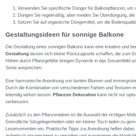
Verwenden Sie spezifische Dünger für Balkonpflanzen, um o
Düngen Sie regelmäßig, aber meiden Sie Überdüngung, die
Setzen Sie auf organische Düngemittel, um die Bodenqualität
Gestaltungsideen für sonnige Balkone
Die Gestaltung eines sonnigen Balkons kann eine kreative und ber
Gestaltung
lassen sich kleine Rückzugsorte schaffen, die zum E
Höhen durch Pflanzgefäße bringen Dynamik in das Gesamtbild und b
Sinne ansprechen.
Eine harmonische Anordnung von bunten Blumen und immergrünen 
Durch die Kombination von verschiedenen Farben und Texturen e
lebendig wirken lassen.
Pflanzen Dekoration
kann nicht nur opt
verbessern.
Zusätzlich zu den Pflanzenideen ist die Auswahl der richtigen Mö
Gemütliche Sitzgelegenheiten oder ein kleiner Tisch laden zu g
Lesemomenten ein. Praktische Tipps zur Anordnung helfen dabei, 
ästhetisch ansprechend zu gestalten und maximieren die Möglichke