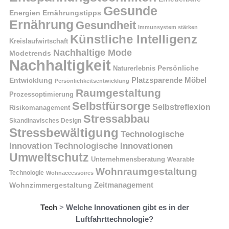
Gesunde
Energien
Ernährungstipps
Ernährung
Gesundheit
Immunsystem stärken
Künstliche Intelligenz
Kreislaufwirtschaft
Nachhaltige Mode
Modetrends
Nachhaltigkeit
Naturerlebnis
Persönliche
Platzsparende Möbel
Entwicklung
Persönlichkeitsentwicklung
Raumgestaltung
Prozessoptimierung
Selbstfürsorge
Selbstreflexion
Risikomanagement
Stressabbau
Skandinavisches Design
Stressbewältigung
Technologische
Innovation
Technologische Innovationen
Umweltschutz
Unternehmensberatung
Wearable
Wohnraumgestaltung
Technologie
Wohnaccessoires
Wohnzimmergestaltung
Zeitmanagement
Tech
>
Welche Innovationen gibt es in der
Luftfahrttechnologie?