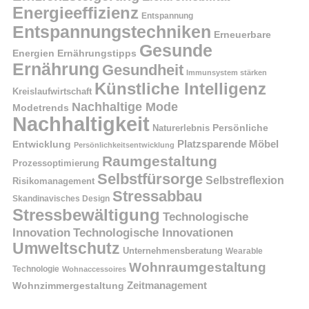
Energieeffizienz
Entspannung
Entspannungstechniken
Erneuerbare
Gesunde
Energien
Ernährungstipps
Ernährung
Gesundheit
Immunsystem stärken
Künstliche Intelligenz
Kreislaufwirtschaft
Nachhaltige Mode
Modetrends
Nachhaltigkeit
Naturerlebnis
Persönliche
Platzsparende Möbel
Entwicklung
Persönlichkeitsentwicklung
Raumgestaltung
Prozessoptimierung
Selbstfürsorge
Selbstreflexion
Risikomanagement
Stressabbau
Skandinavisches Design
Stressbewältigung
Technologische
Innovation
Technologische Innovationen
Umweltschutz
Unternehmensberatung
Wearable
Wohnraumgestaltung
Technologie
Wohnaccessoires
Wohnzimmergestaltung
Zeitmanagement