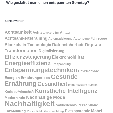
Wie gestaltet man einen entspannten Sonntag?
Schlagwörter
Achtsamkeit
Achtsamkeit im Alltag
Achtsamkeitstraining
Autonome Fahrzeuge
Automatisierung
Digitale
Datensicherheit
Blockchain-Technologie
Transformation
Digitalisierung
Effizienzsteigerung
Elektromobilität
Energieeffizienz
Entspannung
Entspannungstechniken
Erneuerbare
Gesunde
Energien
Ernährungstipps
Ernährung
Gesundheit
Immunsystem stärken
Künstliche Intelligenz
Kreislaufwirtschaft
Nachhaltige Mode
Modetrends
Nachhaltigkeit
Naturerlebnis
Persönliche
Platzsparende Möbel
Entwicklung
Persönlichkeitsentwicklung