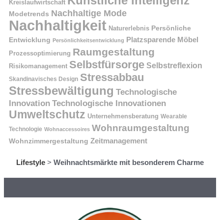
Künstliche Intelligenz
Kreislaufwirtschaft
Nachhaltige Mode
Modetrends
Nachhaltigkeit
Naturerlebnis
Persönliche
Platzsparende Möbel
Entwicklung
Persönlichkeitsentwicklung
Raumgestaltung
Prozessoptimierung
Selbstfürsorge
Selbstreflexion
Risikomanagement
Stressabbau
Skandinavisches Design
Stressbewältigung
Technologische
Innovation
Technologische Innovationen
Umweltschutz
Unternehmensberatung
Wearable
Wohnraumgestaltung
Technologie
Wohnaccessoires
Wohnzimmergestaltung
Zeitmanagement
Lifestyle
>
Weihnachtsmärkte mit besonderem Charme