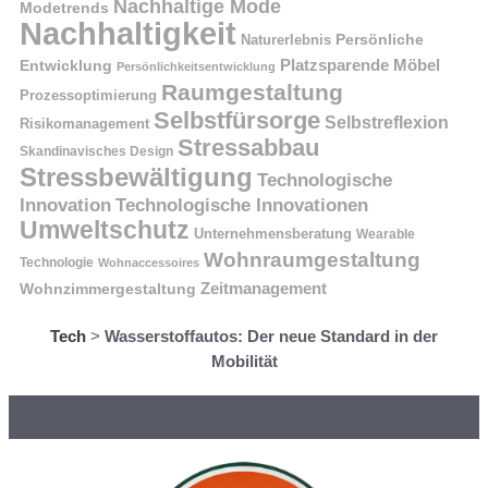
Nachhaltige Mode
Modetrends
Nachhaltigkeit
Naturerlebnis
Persönliche
Platzsparende Möbel
Entwicklung
Persönlichkeitsentwicklung
Raumgestaltung
Prozessoptimierung
Selbstfürsorge
Selbstreflexion
Risikomanagement
Stressabbau
Skandinavisches Design
Stressbewältigung
Technologische
Innovation
Technologische Innovationen
Umweltschutz
Unternehmensberatung
Wearable
Wohnraumgestaltung
Technologie
Wohnaccessoires
Wohnzimmergestaltung
Zeitmanagement
Tech
>
Wasserstoffautos: Der neue Standard in der
Mobilität